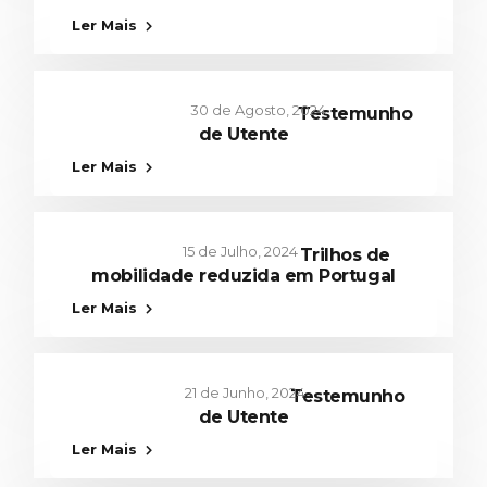
Ler Mais
30 de Agosto, 2024
Testemunho
de Utente
Cuidar de nós
,
Lazer
,
Saúde e Bem Estar
Ler Mais
15 de Julho, 2024
Trilhos de
mobilidade reduzida em Portugal
Comunidade
,
Lazer
Ler Mais
21 de Junho, 2024
Testemunho
de Utente
Lazer
,
Saúde e Bem Estar
Ler Mais