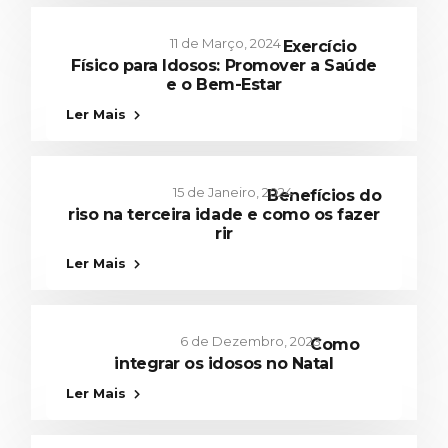
11 de Março, 2024
Exercício
Físico para Idosos: Promover a Saúde
e o Bem-Estar
Cuidar de nós
,
Lazer
Ler Mais
15 de Janeiro, 2024
Benefícios do
riso na terceira idade e como os fazer
rir
Comunidade
,
Cuidar de nós
,
Lazer
Ler Mais
6 de Dezembro, 2023
Como
integrar os idosos no Natal
Lazer
Ler Mais