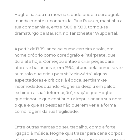
Hoghe nasceu na mesma cidade onde a coreógrafa
mundialmente reconhecida, Pina Bausch, mantinha a
sua companhia e, entre 1980 e 1990, tornou-se
dramaturgo de Bausch, no Tanztheater Wuppertal.
A partir de1989 lança-se numa carreira a solo, em
nome próprio como coreógrafo e intérprete, que
dura até hoje. Começou então a criar peças para
atores e bailarinos e, em 1994, atuou pela primeira vez
num solo que criou para si: ‘Meinwärts’. Alguns
espectadores e críticos, à época, sentiram-se
incomodados quando Hoghe se despiu em palco,
exibindo a sua ‘deformação’, reação que Hoghe
questionou e que continuou a impulsionar a sua obra:
o que é que as pessoas não querem ver e a forma
como fogem da sua fragilidade.
Entre outras marcas do seu trabalho, como a forte
ligação à música, Hoghe quis trazer para cena corpos
não convencionais, questionando o lugar do corpo, do