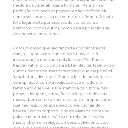
medo e da vulnerabilidade humana. «Para mim a
perfeição é quando as pessoas estão confortáveis
com o seu corpo, seja ele como for», afirmou. O teatro
foi o lugar eleito por este criador, tanto para o
confronto com os outros, como para a possibilidade
de encontro entre todos.
Com um corpo que não faz parte dos cânones da
dança, Hoghe explica que decidiu lançar-se à
interpretação motivado pela frase de Pier Paolo
Pasolini «atirar o corpo para a luta»: decidiu fazê-lo não
como uma terapia, mas para mostrar que era possível
‘uma história diferente’. O artista fala de outras fontes
de inspiração, como a realidade que o rodeia, o
tempo em que vive, a sua memória da história, das
pessoas, imagens, sensações e a força e beleza da
música, bem como o confronto com o próprio corpo,
que não responde aos ideais convencionais de
beleza. «Ver os corpos que se desviam da norma no
palco é importante – não só em relação à História,
mas também em relação ao desenvolvimento atual
que leva o homem à condição de objeto de design»,