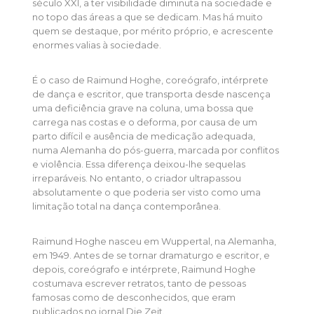
século XXI, a ter visibilidade diminuta na sociedade e
no topo das áreas a que se dedicam. Mas há muito
quem se destaque, por mérito próprio, e acrescente
enormes valias à sociedade.
É o caso de Raimund Hoghe, coreógrafo, intérprete
de dança e escritor, que transporta desde nascença
uma deficiência grave na coluna, uma bossa que
carrega nas costas e o deforma, por causa de um
parto difícil e ausência de medicação adequada,
numa Alemanha do pós-guerra, marcada por conflitos
e violência. Essa diferença deixou-lhe sequelas
irreparáveis. No entanto, o criador ultrapassou
absolutamente o que poderia ser visto como uma
limitação total na dança contemporânea.
Raimund Hoghe nasceu em Wuppertal, na Alemanha,
em 1949. Antes de se tornar dramaturgo e escritor, e
depois, coreógrafo e intérprete, Raimund Hoghe
costumava escrever retratos, tanto de pessoas
famosas como de desconhecidos, que eram
publicados no jornal Die Zeit.