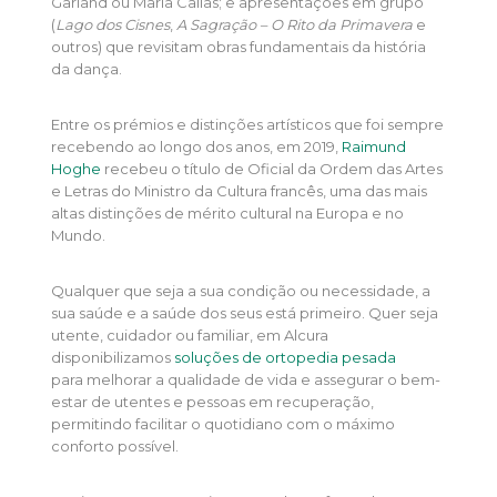
Garland ou Maria Callas; e apresentações em grupo
(
Lago dos Cisnes
,
A Sagração – O Rito da Primavera
e
outros) que revisitam obras fundamentais da história
da dança.
Entre os prémios e distinções artísticos que foi sempre
recebendo ao longo dos anos, em 2019,
Raimund
Hoghe
recebeu o título de Oficial da Ordem das Artes
e Letras do Ministro da Cultura francês, uma das mais
altas distinções de mérito cultural na Europa e no
Mundo.
Qualquer que seja a sua condição ou necessidade, a
sua saúde e a saúde dos seus está primeiro. Quer seja
utente, cuidador ou familiar, em Alcura
disponibilizamos
soluções de ortopedia pesada
para melhorar a qualidade de vida e assegurar o bem-
estar de utentes e pessoas em recuperação,
permitindo facilitar o quotidiano com o máximo
conforto possível.