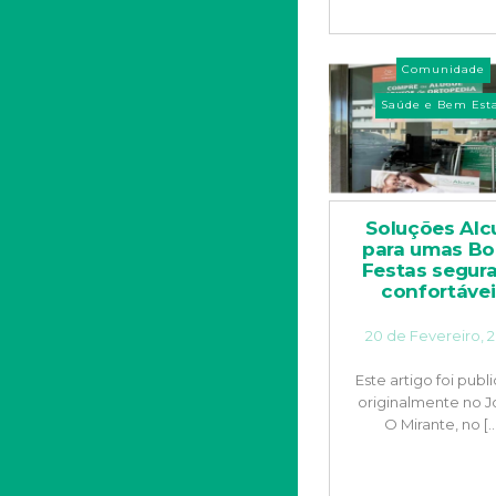
Comunidade
Saúde e Bem Est
Soluções Alc
para umas Bo
Festas segura
confortávei
20 de Fevereiro, 
Este artigo foi publ
originalmente no J
O Mirante, no [..