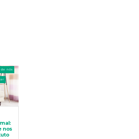
 de nós
ar
rmal:
e nos
tuto