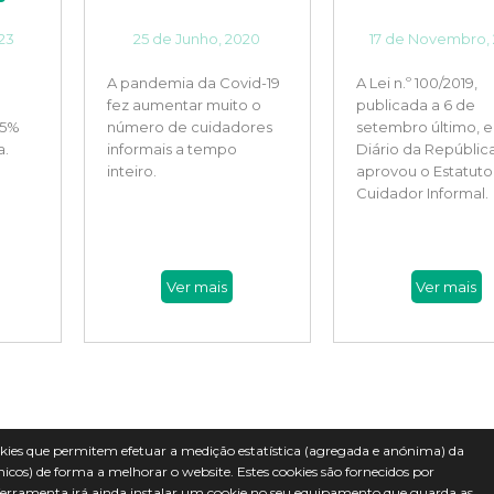
023
25 de Junho, 2020
17 de Novembro, 
A pandemia da Covid-19
A Lei n.º 100/2019,
fez aumentar muito o
publicada a 6 de
35%
número de cuidadores
setembro último, 
a.
informais a tempo
Diário da República
inteiro.
aprovou o Estatuto
Cuidador Informal.
Ver mais
Ver mais
e Nós
Lazer
es que permitem efetuar a medição estatística (agregada e anónima) da
nicos) de forma a melhorar o website. Estes cookies são fornecidos por
dade
Sobre Nós
ta ferramenta irá ainda instalar um cookie no seu equipamento que guarda as