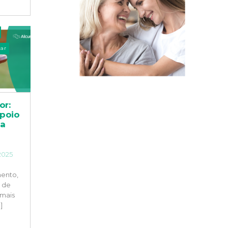
ar
or:
apoio
 a
2025
ento,
 de
 mais
.]