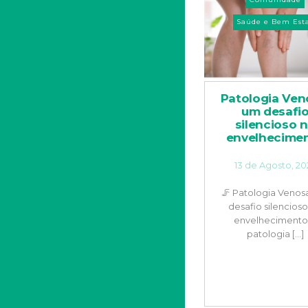
Saúde e Bem Est
Patologia Ven
um desafi
silencioso 
envelhecime
13 de Agosto, 20
🦵 Patologia Venos
desafio silencios
envelhecimento
patologia [...]