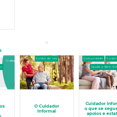
s
Cuidar de nós
Comunidade
Cuidar
ar
Saúde e Bem Est
Cuidador info
os
O Cuidador
o que se segu
Informal
apoios e esta
s