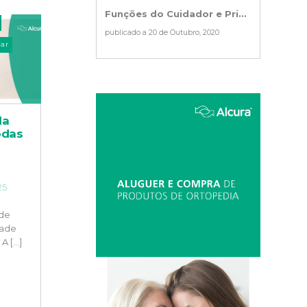
Funções do Cuidador e Pri...
publicado a 20 de Outubro, 2020
ar
da
odas
25
 de
dade
 [...]