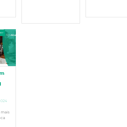
er
um
l
2024
 mais
oca