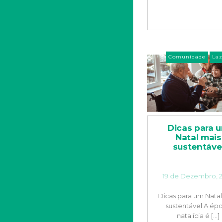
Comunidade
Laz
Dicas para 
Natal mais
sustentáve
19 de Dezembro, 
Dicas para um Natal
sustentável A ép
natalícia é [...]