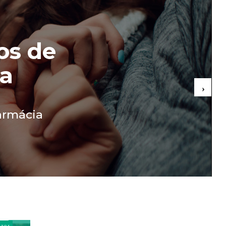
os de
ia
armácia
azer