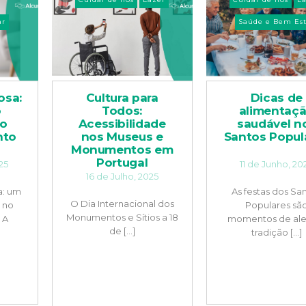
ar
Saúde e Bem Est
osa:
Cultura para
Dicas de
o
Todos:
alimentaç
no
Acessibilidade
saudável n
nto
nos Museus e
Santos Popul
Monumentos em
Portugal
25
11 de Junho, 20
16 de Julho, 2025
a: um
As festas dos Sa
O Dia Internacional dos
o no
Populares sã
Monumentos e Sítios a 18
 A
momentos de ale
de [...]
tradição [...]