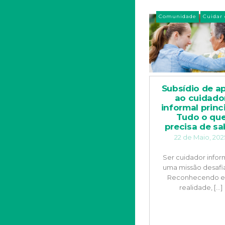
Comunidade
Cuidar 
Subsídio de a
ao cuidado
informal princi
Tudo o qu
precisa de sa
22 de Maio, 202
Ser cuidador infor
uma missão desafi
Reconhecendo e
realidade, [...]