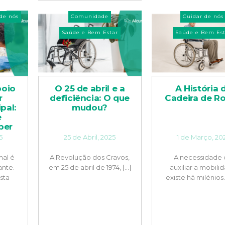
de nós
Comunidade
Cuidar de nós
Saúde e Bem Estar
Saúde e Bem Est
poio
O 25 de abril e a
A História 
r
deficiência: O que
Cadeira de R
pal:
mudou?
e
ber
5
25 de Abril, 2025
1 de Março, 20
mal é
A Revolução dos Cravos,
A necessidade
ante.
em 25 de abril de 1974, [...]
auxiliar a mobili
sta
existe há milénios. A