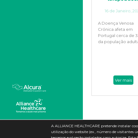
16 de Janeiro, 2
A Doença Venosa
Crónica afeta em
Portugal cerca de 
da população adult
Ver mais
Política de Privacidade
Cuidar d
A ALLIANCE HEALTHCARE pretende instalar cooki
utilização do website (ex., número de visitantes ú
© 2023 Alcura. Todos os direitos
Comuni
terceiros e só serão instalados caso autorize. Es