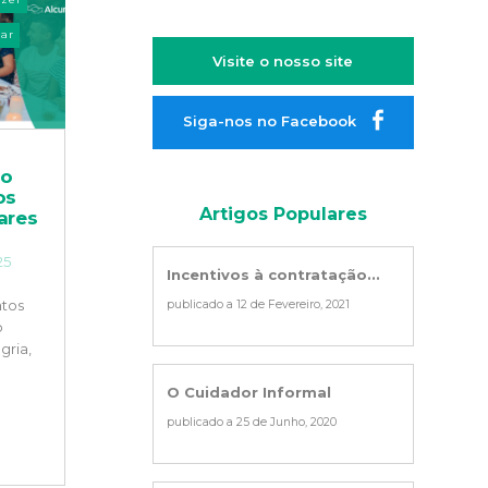
ar
Visite o nosso site
Siga-nos no Facebook
ão
os
Artigos Populares
ares
25
Incentivos à contratação...
ntos
publicado a 12 de Fevereiro, 2021
o
gria,
O Cuidador Informal
publicado a 25 de Junho, 2020