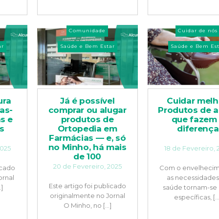
Comunidade
Cuidar de nós
ar
Saúde e Bem Estar
Saúde e Bem Est
ura
Já é possível
Cuidar melh
as-
comprar ou alugar
Produtos de 
s e
produtos de
que fazem
s
Ortopedia em
diferença
Farmácias — e, só
no Minho, há mais
2025
18 de Fevereiro, 
de 100
20 de Fevereiro, 2025
icado
Com o envelhecim
ornal
as necessidades
Este artigo foi publicado
.]
saúde tornam-se
originalmente no Jornal
específicas, [..
O Minho, no [...]