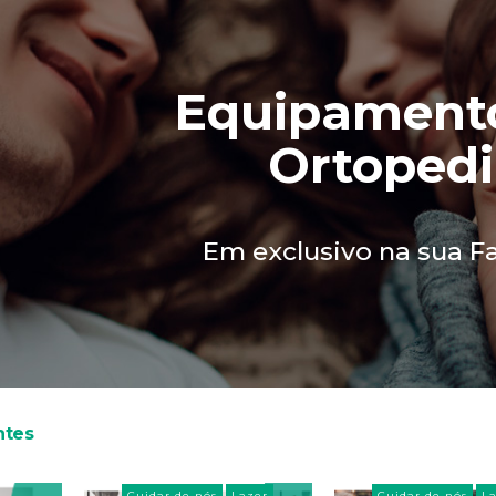
Equipament
Ortoped
Em exclusivo na sua F
ntes
Cuidar de nós
Lazer
Cuidar de nós
L